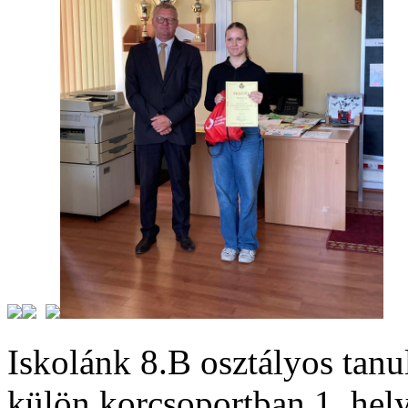
Iskolánk 8.B osztályos tanu
külön korcsoportban 1. hel