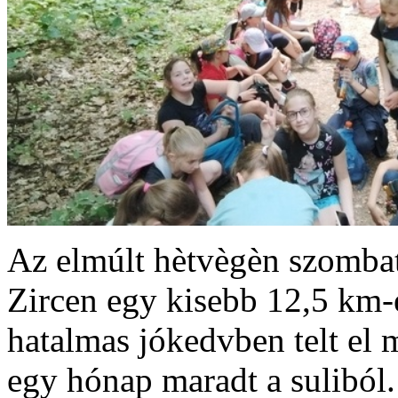
Az elmúlt hètvègèn szomba
Zircen egy kisebb 12,5 km-e
hatalmas jókedvben telt el 
egy hónap maradt a suliból.