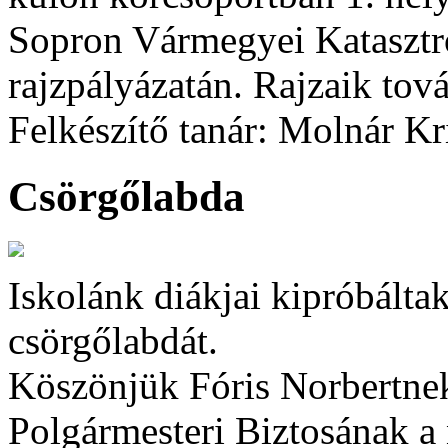
Sopron Vármegyei Katasztr
rajzpályázatán. Rajzaik tov
Felkészítő tanár: Molnár Kr
Csörgőlabda
Iskolánk diákjai kipróbáltak
csörgőlabdát.
Köszönjük Fóris Norbertne
Polgármesteri Biztosának a