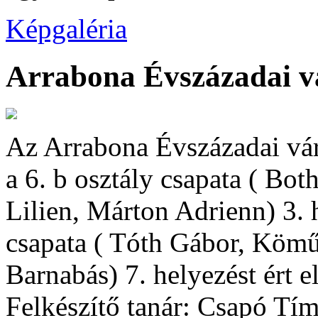
Képgaléria
Arrabona Évszázadai vá
Az Arrabona Évszázadai vár
a 6. b osztály csapata ( Bo
Lilien, Márton Adrienn) 3. h
csapata ( Tóth Gábor, Köm
Barnabás) 7. helyezést ért el
Felkészítő tanár: Csapó Tí