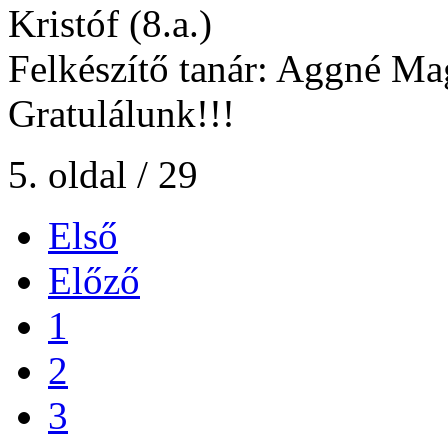
Kristóf (8.a.)
Felkészítő tanár: Aggné Ma
Gratulálunk!!!
5. oldal / 29
Első
Előző
1
2
3