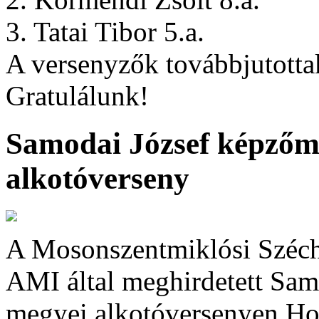
3. Tatai Tibor 5.a.
A versenyzők továbbjutotta
Gratulálunk!
Samodai József képzőm
alkotóverseny
A Mosonszentmiklósi Széche
AMI által meghirdetett Sam
megyei alkotóversenyen Hos