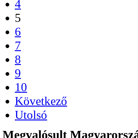
4
5
6
7
8
9
10
Következő
Utolsó
Megvalósult Magyarors